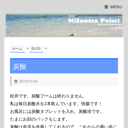
MENU
>
>
ホーム
BLOG
炭酸
2013/11/24
松井です。炭酸ブームは終わりません。
私は毎日炭酸水を2本飲んでいます。快腸です！
お風呂には炭酸タブレットを入れ、炭酸浴です。
たまにお顔のパックもします。
炭酸は血流を改善してくれるので、これからの寒い冬に