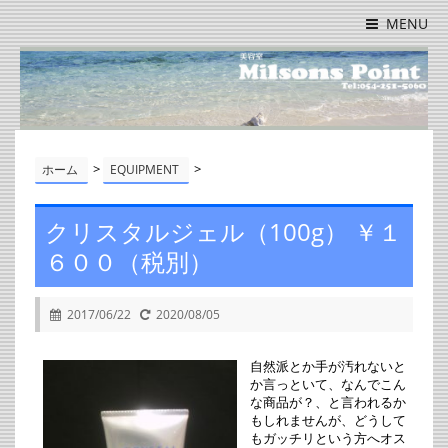
MENU
>
>
ホーム
EQUIPMENT
クリスタルジェル（100g） ￥１
６００（税別）
2017/06/22
2020/08/05
自然派とか手が汚れないと
か言っといて、なんでこん
な商品が？、と言われるか
もしれませんが、どうして
もガッチリという方へオス