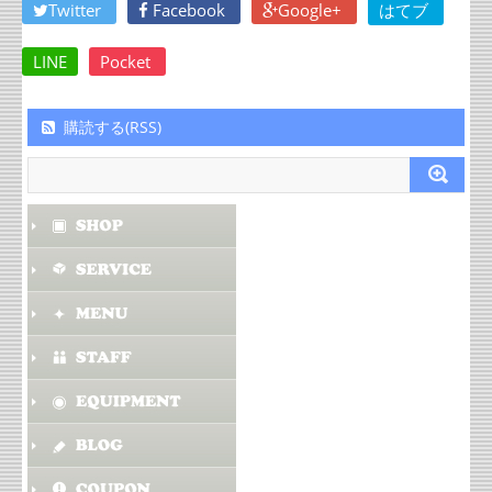
Twitter
Facebook
Google+
はてブ
LINE
Pocket
購読する(RSS)