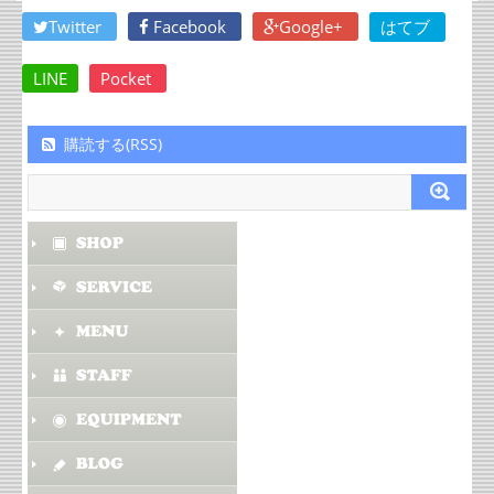
Twitter
Facebook
Google+
はてブ
LINE
Pocket
購読する(RSS)