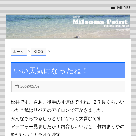
MENU
>
>
ホーム
BLOG
いい天気になったね！
2008/05/03
松井です。さあ、後半の４連休ですね。２７度くらいい
った？私はリペアのアイロンで汗かきました。
みんなさらつるしっとりになって大喜びです！
アラフォー見ましたか！内容もいいけど、竹内まりやの
歌がいい！カラオケ決定！