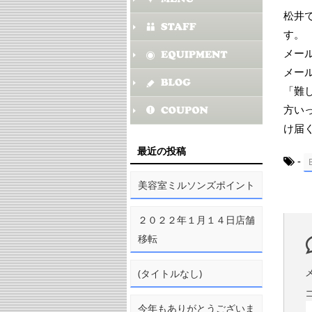
松井
す。
メー
メー
「難
方い
け届
最近の投稿
-
美容室ミルソンズポイント
２０２２年１月１４日店舗
移転
(タイトルなし)
今年もありがとうございま