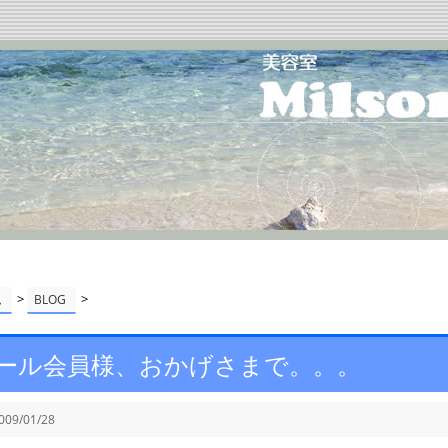
>
>
ム
BLOG
ール会員様、おかげさまで。。。
009/01/28