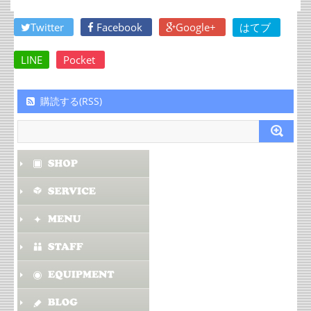
Twitter
Facebook
Google+
はてブ
LINE
Pocket
購読する(RSS)