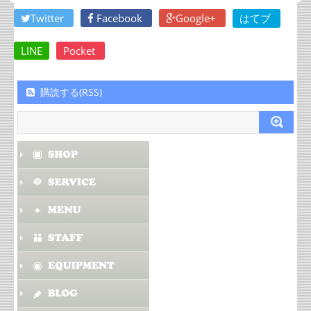
Twitter
Facebook
Google+
はてブ
LINE
Pocket
購読する(RSS)