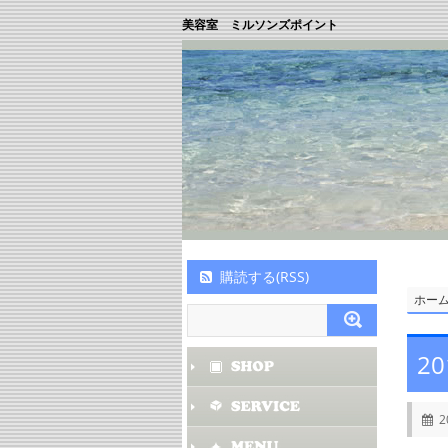
美容室 ミルソンズポイント
購読する(RSS)
ホー
20
2