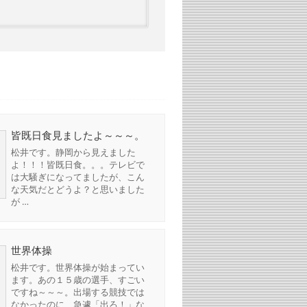
皆既日食見ましたよ～～～。
松井です。静岡から見えました
よ！！！皆既日食。。。テレビで
は大騒ぎになってましたが、こん
な天気だとどうよ？と思いました
が …
世界体操
松井です。世界体操が始まってい
ます。あの１５歳の選手、すごい
ですね～～～。出場する競技では
なかったのに、急遽「出ろ！」な