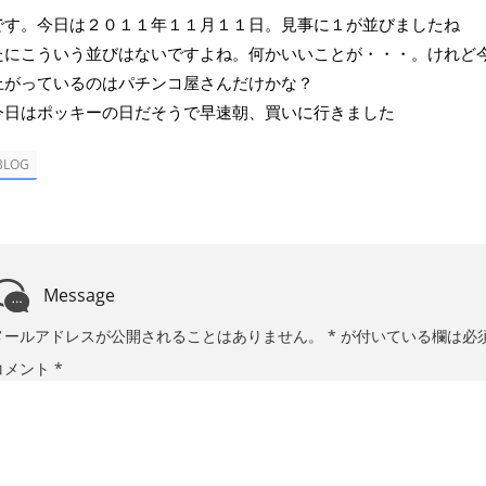
です。今日は２０１１年１１月１１日。見事に１が並びましたね
たにこういう並びはないですよね。何かいいことが・・・。けれど
上がっているのはパチンコ屋さんだけかな？
今日はポッキーの日だそうで早速朝、買いに行きました
BLOG
Message
メールアドレスが公開されることはありません。
*
が付いている欄は必
コメント
*