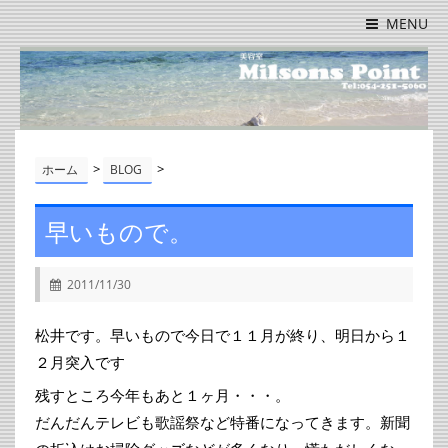
MENU
>
>
ホーム
BLOG
早いもので。
2011/11/30
松井です。早いもので今日で１１月が終り、明日から１
２月突入です
残すところ今年もあと１ヶ月・・・。
だんだんテレビも歌謡祭など特番になってきます。新聞