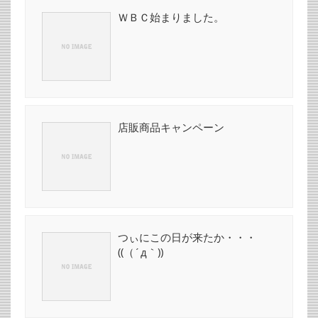
ＷＢＣ始まりました。
店販商品キャンペーン
つぃにこの日が来たか・・・
((（´д｀))