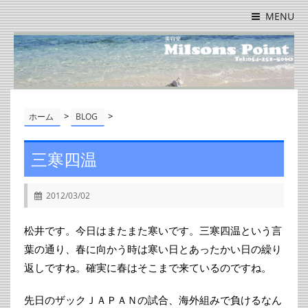
MENU
>
>
ホーム
BLOG
三寒四温
2012/03/02
松井です。今日はまたまた寒いです。三寒四温という言
葉の通り、春に向かう時は寒い日とあったかい日の繰り
返しですね。確実に春はそこまで来ているのですね。
先日のザックＪＡＰＡＮの試合、海外組みで負けるなん