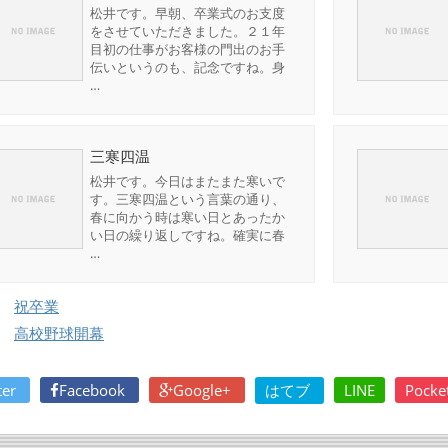
松井です。早朝、卒業式のお支度
をさせていただきました。２１年
目初の仕事がお客様の門出のお手
伝いというのも、記念ですね。身
…
三寒四温
松井です。今日はまたまた寒いで
す。三寒四温という言葉の通り、
春に向かう時は寒い日とあったか
い日の繰り返しですね。確実に春
…
祝卒業
高校野球開幕
ter
Facebook
Google+
はてブ
LINE
Pocke