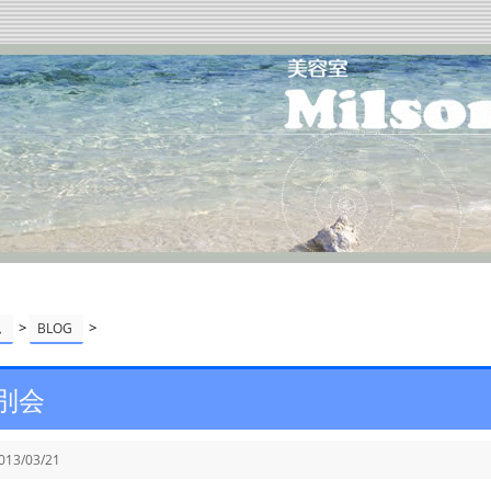
>
>
ム
BLOG
別会
013/03/21