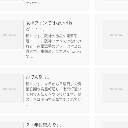
ッカー …
阪神ファンではないけれ
ど・・・。
松井です。阪神の赤星の電撃引
退・・・。阪神ファンではないけ
れど、赤星選手のプレーは本当に
真剣で一生懸命、全力さが伝わっ
て …
おでん祭り。
松井です。今日から日曜日まで青
葉公園や呉服町通り、七間町通り
でおでん祭りをやっています。朝
のうちは準備で活気であふれてい
…
２１年目突入です。