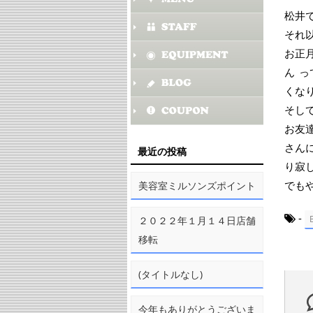
松井
それ
お正
ん
っ
くな
そし
お友
さん
最近の投稿
り寂
でも
美容室ミルソンズポイント
-
２０２２年１月１４日店舗
移転
(タイトルなし)
今年もありがとうございま