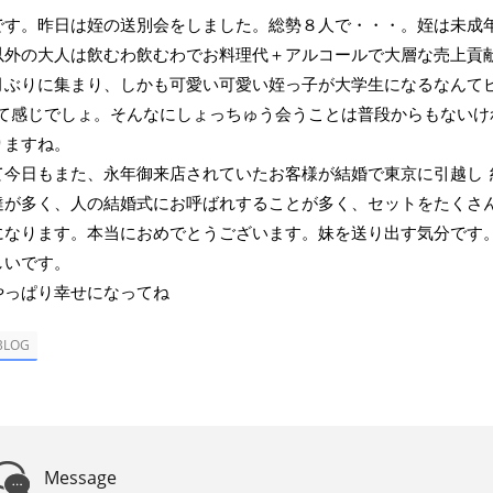
です。昨日は姪の送別会をしました。総勢８人で・・・。姪は未成
以外の大人は飲むわ飲むわでお料理代＋アルコールで大層な売上貢
月ぶりに集まり、しかも可愛い可愛い姪っ子が大学生になるなんて
て感じでしょ。そんなにしょっちゅう会うことは普段からもないけ
りますね。
て今日もまた、永年御来店されていたお客様が結婚で東京に引越し
達が多く、人の結婚式にお呼ばれすることが多く、セットをたくさ
になります。本当におめでとうございます。妹を送り出す気分です
しいです。
やっぱり幸せになってね
BLOG
Message