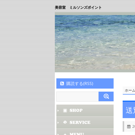
美容室 ミルソンズポイント
購読する(RSS)
ホー
送
2