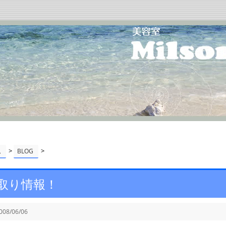
>
>
ム
BLOG
取り情報！
008/06/06