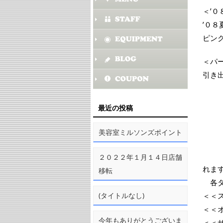
＜’
’０
ピン
＜パ
引き
（イ
目の
最近の投稿
目の
（ブ
美容室ミルソンズポイント
目の
目の
２０２２年１月１４日店舗
れま
移転
各タ
(タイトルなし)
＜＜
＜＜
今年もありがとうございま
＜＜