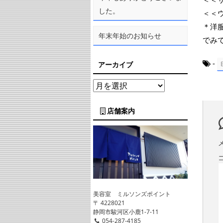
した。
＜＜
＊洋
年末年始のお知らせ
でみ
-
アーカイブ
店舗案内
美容室 ミルソンズポイント
〒 4228021
静岡市駿河区小鹿1-7-11
054-287-4185