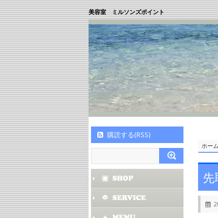
美容室 ミルソンズポイント
購読する(RSS)
ホー
先
2