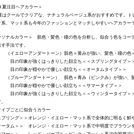
０８夏注目ヘアカラー＞
８夏はクールでクリアな、ナチュラルベージュ系がおすすめです。ト
ク系、マット系も今年のファッションとマッチしやすいヘアカラー
ーソナルカラー＞ 肌色・髪色・瞳の色を分析し、似合う色をコー
出す手法です。
エローアンダートーン）肌色＝黄みが強い、髪色・瞳の色＝
印象が強くはっきりした顔立ち＜＜スプリングタイプ＞
印象が穏やかで優しい顔立ち＜＜オータムタイプ＞＞
ルーアンダートーン） 肌色＝青み（ピンクみ）が強い、髪
印象が穏やかで優しい顔立ち＜＜サマータイプ＞＞
印象が強くはっきりした顔立ち＜＜ウィンタータイプ
す。
イプごとに似合うカラー
スプリング＞＞オレンジ・イエロー・マット系で全体的に明るく鮮
オータム＞＞ オレンジ・イエロー・マット系で中明度でブラウン
サマー＞＞ レッド・パープル・ピンク・アッシュ系で中明度で