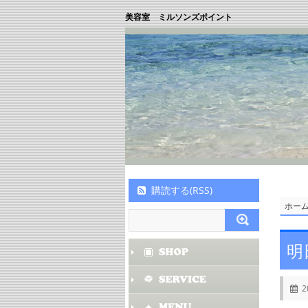
美容室 ミルソンズポイント
購読する(RSS)
ホー
明
2