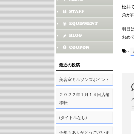
松井
角が
明日
おめ
-
最近の投稿
美容室ミルソンズポイント
２０２２年１月１４日店舗
移転
(タイトルなし)
今年もありがとうございま