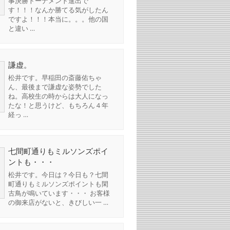
事決勝トーナメント進出で
す！！！なんか勝てる気がしたん
ですよ！！！本当に。。。他の国
と違い …
謙虚。
松井です。早稲田の斎藤佑ちゃ
ん、最後まで謙虚な姿勢でした
ね。高校生の時からは大人になっ
たな！と思うけど、もちろん４年
経っ …
七間町通りもミルソンズポイ
ントも・・・
松井です。今日は？今日も？七間
町通りもミルソンズポイントも閑
古鳥が鳴いています・・・ お客様
の御来店がないと、きびしい一 …