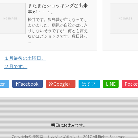
またまたショッキングな出来
事が・・・。
松井です。飯島愛が亡くなってし
まいました。病気か自殺かはっき
りしないそうですが、何とも言え
ないほどショックです。数日経っ
…
１月最後の土曜日。
２月です。
ter
Facebook
Google+
はてブ
LINE
Pocke
明日はお休みです。
Copyright© 美容室 ミルソンズポイント , 2017 All Rights Reserved.