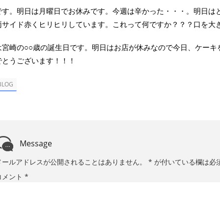
です。明日は月曜日でお休みです。今週は辛かった・・・。明日は
両サイド赤くヒリヒリしています。これって何ですか？？？口を大
は宮崎の○○歳の誕生日です。明日はお店が休みなので今日、ケーキ
でとうございます！！！
BLOG
Message
メールアドレスが公開されることはありません。
*
が付いている欄は必
コメント
*