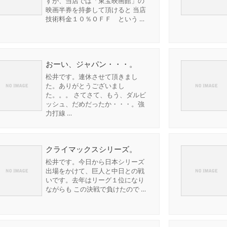
すが、当店では「東宝映画館」の
映画半券を持参して頂けると 当店
技術料金１０％ＯＦＦ という …
おーい、ジャパン・・・。
松井です。連休させて頂きまし
た。ありがとうございまし
た。。。 さてさて、もう、ダルビ
ッシュ、だめだったか・・・。強
力打線 …
クライマックスシリーズ。
松井です。今日から日本シリーズ
出場をかけて、巨人と中日との戦
いです。去年はリーグ１位になり
ながらも この決戦で負けたので …