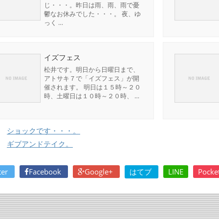
じ・・・。昨日は雨、雨、雨で憂
鬱なお休みでした・・・。 夜、ゆ
っく …
イズフェス
松井です。明日から日曜日まで、
アトサキ７で「イズフェス」が開
催されます。 明日は１５時～２０
時、土曜日は１０時～２０時、 …
ショックです・・・。
ギブアンドテイク。
ter
Facebook
Google+
はてブ
LINE
Pocke