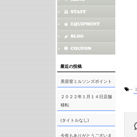
メン
「「
ポポ
ぜひ
最近の投稿
＊
そ
美容室ミルソンズポイント
-
２０２２年１月１４日店舗
移転
(タイトルなし)
今年もありがとうございま