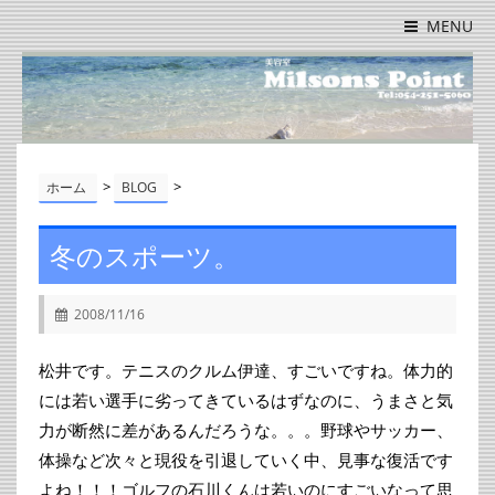
MENU
>
>
ホーム
BLOG
冬のスポーツ。
2008/11/16
松井です。テニスのクルム伊達、すごいですね。体力的
には若い選手に劣ってきているはずなのに、うまさと気
力が断然に差があるんだろうな。。。野球やサッカー、
体操など次々と現役を引退していく中、見事な復活です
よね！！！ゴルフの石川くんは若いのにすごいなって思