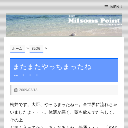
MENU
>
>
ホーム
BLOG
またまたやっちまったね
～・・・
2009/02/18
松井です。大臣、やっちまったね～。全世界に流れちゃ
いましたよ・・・。体調が悪く、薬も飲んでたらしく、
その上
お酒も入ってたら、あ～なるよね、普通・・・。「やば