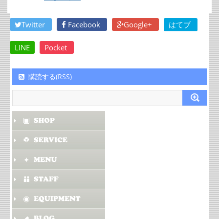
Twitter
Facebook
Google+
はてブ
LINE
Pocket
購読する(RSS)