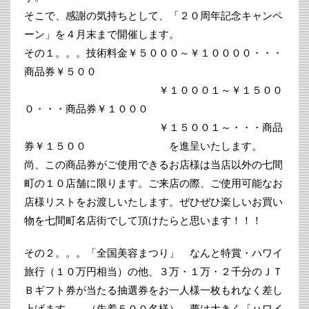
そこで、感謝の気持ちとして、「２０周年記念キャンペ
ーン」を４月末まで開催します。
その１。。。技術料金￥５０００～￥１００００・・・
商品券￥５００
￥１０００１～￥１５００
０・・・商品券￥１０００
￥１５００１～・・・商品
券￥１５００ を進呈いたします。
尚、この商品券がご使用できるお店様は当店以外の七間
町の１０店舗に限ります。ご来店の際、ご使用可能なお
店様リストをお渡しいたします。ぜひぜひ楽しいお買い
物を七間町名店街でして頂けたらと思います！！！
その２。。。「全国美容まつり」 なんと特賞・ハワイ
旅行（１０万円相当）の他、３万・１万・２千分のＪＴ
Ｂギフト券が当たる抽選券をお一人様一枚もれなく差し
上げます。 （先着５００名様） 夢は大きく「ハワイ