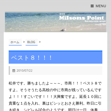
MENU
>
>
ホーム
BLOG
ベスト８！！！
2010/07/22
松井です。勝ちましたよ～～～。市商！！！ベスト８で
すよ。そうそうたる高校の中に市商が残っているんです
よ！！！すごいです！！！大興奮ですよ。延長１０回に
貴重な１点を入れ、裏はビシッとおさえ勝利。昨日に引
き続き、シビレル試合のようです。明日は一日、休養