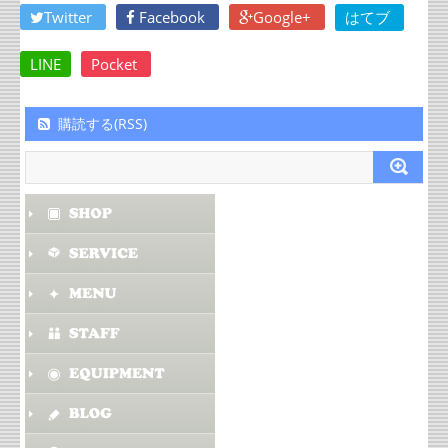
Twitter
Facebook
Google+
はてブ
LINE
Pocket
購読する(RSS)