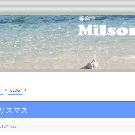
>
>
ム
BLOG
リスマス
012/11/22