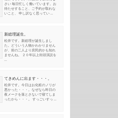
さい 毎日忙しく働いています。お
待たせすること、ご予約が取れな
いこと、 申し訳なく思ってい …
新総理誕生。
松井です。新総理が誕生しまし
た。どういう人物かわかりません
が、前の二人より庶民的かも知れ
ませんね。 ２０年以上街頭演説を
…
てきめんに出ます・・・。
松井です。今日はお化粧のノリが
悪かった・・・。なぜなら昨日の
夜メークを落とさないで寝てしま
ったから・・・。 すっごいすっ …