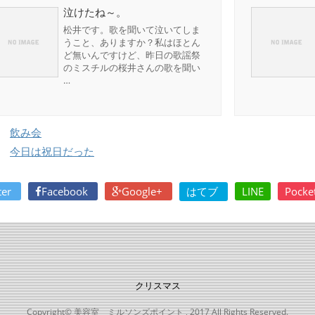
泣けたね～。
松井です。歌を聞いて泣いてしま
うこと、ありますか？私はほとん
ど無いんですけど、昨日の歌謡祭
のミスチルの桜井さんの歌を聞い
…
飲み会
今日は祝日だった
ter
Facebook
Google+
はてブ
LINE
Pocke
クリスマス
Copyright© 美容室 ミルソンズポイント , 2017 All Rights Reserved.