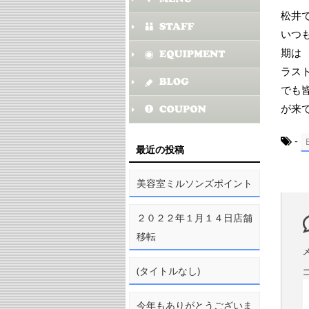
松井
いつ
期は
ラス
でも
が来
-
最近の投稿
美容室ミルソンズポイント
２０２２年１月１４日店舗
移転
(タイトルなし)
今年もありがとうございま