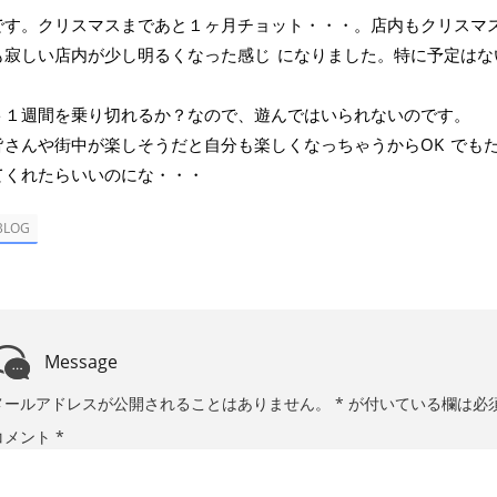
です。クリスマスまであと１ヶ月チョット・・・。店内もクリスマ
も寂しい店内が少し明るくなった感じ
になりました。特に予定はな
ト１週間を乗り切れるか？なので、遊んではいられないのです。
皆さんや街中が楽しそうだと自分も楽しくなっちゃうからOK
でも
てくれたらいいのにな・・・
BLOG
Message
メールアドレスが公開されることはありません。
*
が付いている欄は必
コメント
*