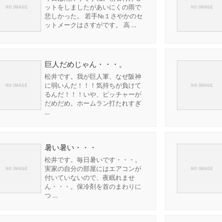
ットをしましたがあいにくの雨で
悲しかった。 若手№１さやかのセ
ットメークはさすがです。 高 …
巨人だめじゃん・・・。
松井です。我が巨人軍、なぜ阪神
に弱いんだ！！！気持ちが負けて
るんだ！！！いや、ピッチャーが
だめだめ。ホームラン打たれすぎ
…
暑い暑い・・・
松井です。毎日暑いです・・・。
実家の自分の部屋にはエアコンが
付いていないので、夜眠れませ
ん・・・。保冷剤を首のまわりに
つ …