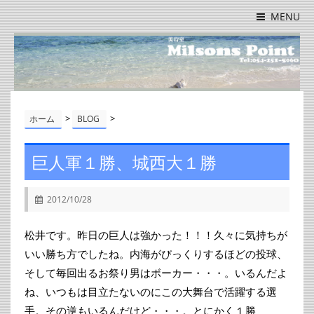
MENU
>
>
ホーム
BLOG
巨人軍１勝、城西大１勝
2012/10/28
松井です。昨日の巨人は強かった！！！久々に気持ちが
いい勝ち方でしたね。内海がびっくりするほどの投球、
そして毎回出るお祭り男はボーカー・・・。いるんだよ
ね、いつもは目立たないのにこの大舞台で活躍する選
手。その逆もいるんだけど・・・。とにかく１勝